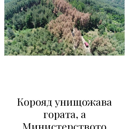
Корояд унищожава
гората, а
Министерството