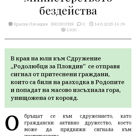
бездейства
Красив Пловдив
ЕКОЛОГИЯ
0
14.8.2025 16:39
1300
В края на юли към Сдружение 
„Родолюбци за Пловдив”  се отправя 
сигнал от притеснени граждани, 
които са били на разходка в Родопите 
и попадат на масово изсъхнала гора, 
унищожена от корояд.
О
бръщат се към сдружението, като
граждански активно дружество, което
може да придвижи сигнала към