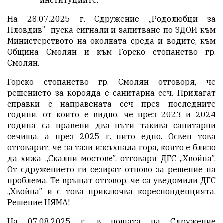
институциите.
На 28.07.2025 г. Сдружение „Родолюбци за
Пловдив”
пуска сигнали и запитване по ЗДОИ към
Министерството на околната среда и водите, към
Община Смолян и към Горско стопанство гр.
Смолян.
Горско стопанство гр. Смолян отговоря, че
решението за корояда е санитарна сеч. Прилагат
справки с направената сеч през последните
години, от които е видно, че през 2023 и 2024
година са правени два пъти такива санитарни
сечища, а през 2025 г. нито едно. Освен това
отговарят, че за тази изсъхнала гора, която е близо
да хижа „Скални мостове”, отговаря ДГС „Хвойна”.
От сдружението ги сезират отново за решение на
проблема. Те връщат отговор, че са уведомили ДГС
„Хвойна” и с това приключва кореспонденцията.
Решение НЯМА!
На 07.08.2025 г. в пощата на Сдружение