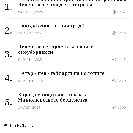
1.
Чепеларе се нуждаят от грижа
24 ЮНИ, 2025
1682
Накъде отива нашия град?
2.
17 АПР, 2025
1646
Чепеларе се гордее със своите
3.
сноубордисти
01 МАЙ, 2025
1447
Петър Янев - гайдарят на Родопите
4.
31 МАРТ, 2025
1370
Корояд унищожава гората, а
5.
Министерството бездейства
14 АВГ, 2025
1300
ТЪРСЕНЕ