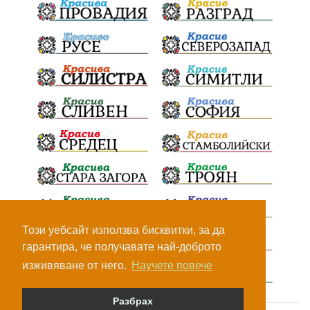
Този уебсайт използва бисквитки, за да
гарантира, че получавате най-доброто
изживяване от него.
Научете повече
Разбрах