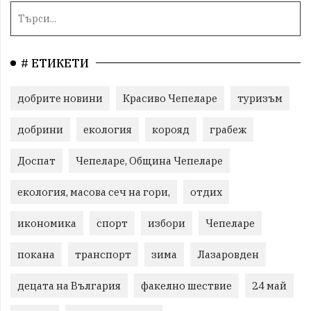
# ЕТИКЕТИ
добрите новини
Красиво Чепеларе
туризъм
добрини
екология
корояд
грабеж
Доспат
Чепеларе, Община Чепеларе
екология, масова сеч на гори,
отдих
икономика
спорт
избори
Чепеларе
покана
транспорт
зима
Лазаровден
децата на Вългария
факелно шествие
24 май