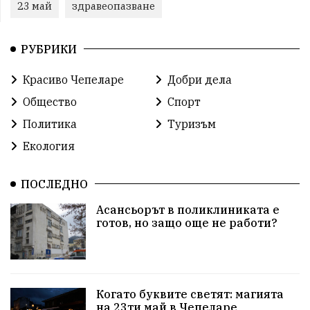
23 май
здравеопазване
РУБРИКИ
Красиво Чепеларе
Добри дела
Общество
Спорт
Политика
Туризъм
Екология
ПОСЛЕДНО
Асансьорът в поликлиниката е
готов, но защо още не работи?
Когато буквите светят: магията
на 23ти май в Чепеларе