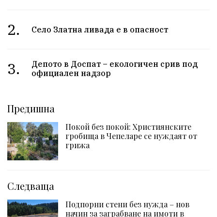
2.
Село Златна ливада е в опасност
3.
Депото в Доспат – екологичен срив под
официален надзор
Предишна
Покой без покой: Християнските
гробища в Чепеларе се нуждаят от
грижа
Следваща
Подпорни стени без нужда – нов
начин за заграбване на имоти в