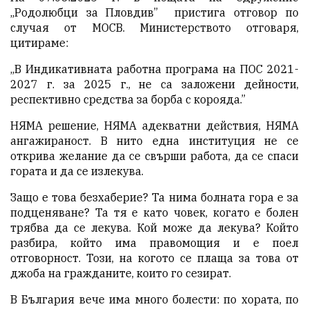
„Родолюбци за Пловдив”
пристига отговор по
случая от МОСВ. Министерството отговаря,
цитираме:
„В Индикативната работна програма на ПОС 2021-
2027 г. за 2025 г., не са заложени дейности,
респективно средства за борба с корояда.”
НЯМА решение, НЯМА адекватни действия, НЯМА
ангажираност. В нито една институция не се
открива желание да се свърши работа, да се спаси
гората и да се излекува.
Защо е това безхаберие? Та нима болната гора е за
подценяване? Та тя е като човек, когато е болен
трябва да се лекува. Кой може да лекува? Който
разбира, който има правомощия и е поел
отговорност. Този, на когото се плаща за това от
джоба на гражданите, които го сезират.
В България вече има много болести: по хората, по