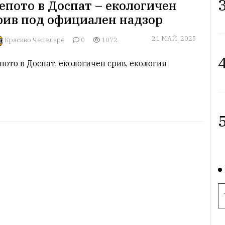
3
епото в Доспат – екологичен
рив под официален надзор
21 МАЙ, 2025
Красиво Чепеларе
0
1072
4
пото в Доспат, екологичен срив, екология
5