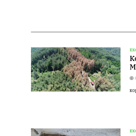
ЕК
К
М
К
ко
ЕК