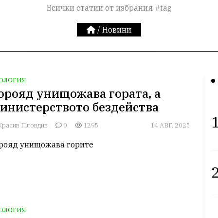
Всички статии от избрания #tag
/
Новини
ОЛОГИЯ
орояд унищожава гората, а
инистерството бездейства
1
расив Пловдив
0
1295
14 АВГ, 2025
рояд унищожава горите
2
ОЛОГИЯ