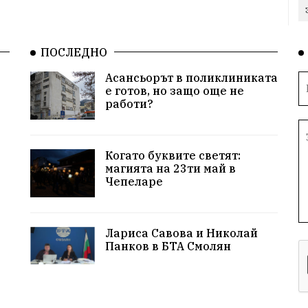
ПОСЛЕДНО
Асансьорът в поликлиниката
е готов, но защо още не
работи?
Когато буквите светят:
магията на 23ти май в
Чепеларе
Лариса Савова и Николай
Панков в БТА Смолян