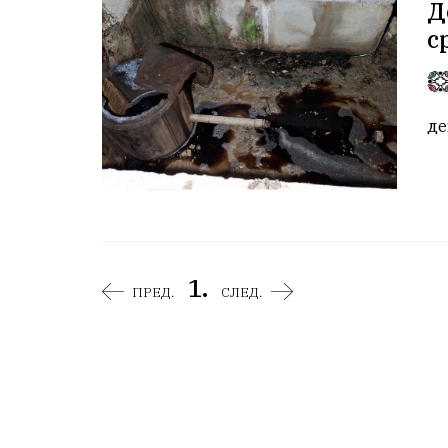
Д
с
де
1.
ПРЕД.
СЛЕД.