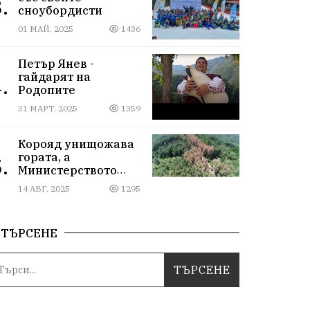
.
сноубордисти
01 МАЙ, 2025
1436
Петър Янев -
гайдарят на
.
Родопите
31 МАРТ, 2025
1359
Корояд унищожава
гората, а
.
Министерството
бездейства
14 АВГ, 2025
1295
ТЪРСЕНЕ