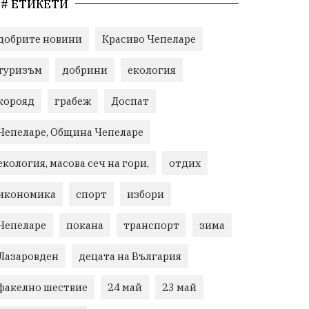
# ЕТИКЕТИ
добрите новини
Красиво Чепеларе
туризъм
добрини
екология
корояд
грабеж
Доспат
Чепеларе, Община Чепеларе
екология, масова сеч на гори,
отдих
икономика
спорт
избори
Чепеларе
покана
транспорт
зима
Лазаровден
децата на Вългария
факелно шествие
24 май
23 май