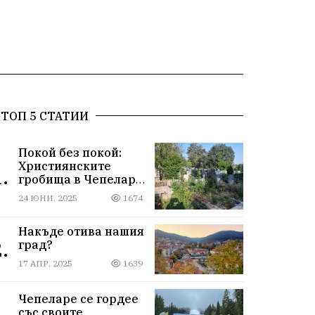
ТОП 5 СТАТИИ
Покой без покой:
Християнските
.
гробища в Чепеларе
се нуждаят от грижа
24 ЮНИ, 2025
1674
Накъде отива нашия
.
град?
17 АПР, 2025
1639
Чепеларе се гордее
със своите