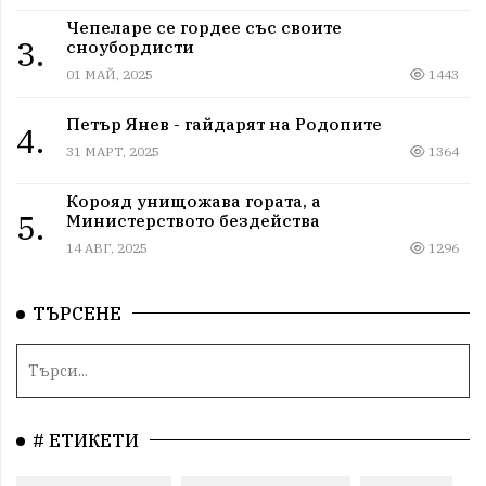
Чепеларе се гордее със своите
3.
сноубордисти
01 МАЙ, 2025
1443
Петър Янев - гайдарят на Родопите
4.
31 МАРТ, 2025
1364
Корояд унищожава гората, а
5.
Министерството бездейства
14 АВГ, 2025
1296
ТЪРСЕНЕ
# ЕТИКЕТИ