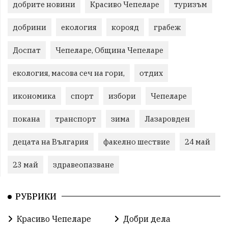
добрите новини
Красиво Чепеларе
туризъм
добрини
екология
корояд
грабеж
Доспат
Чепеларе, Община Чепеларе
екология, масова сеч на гори,
отдих
икономика
спорт
избори
Чепеларе
покана
транспорт
зима
Лазаровден
децата на Вългария
факелно шествие
24 май
23 май
здравеопазване
РУБРИКИ
Красиво Чепеларе
Добри дела