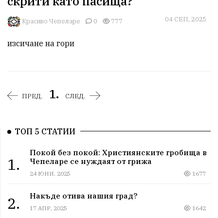
скрити като пасища?
04 СЕП, 2025
Красиво Чепеларе
0
777
изсичане на гори
1.
ПРЕД.
СЛЕД.
ТОП 5 СТАТИИ
Покой без покой: Християнските гробища в
1.
Чепеларе се нуждаят от грижа
24 ЮНИ, 2025
1677
Накъде отива нашия град?
2.
17 АПР, 2025
1642