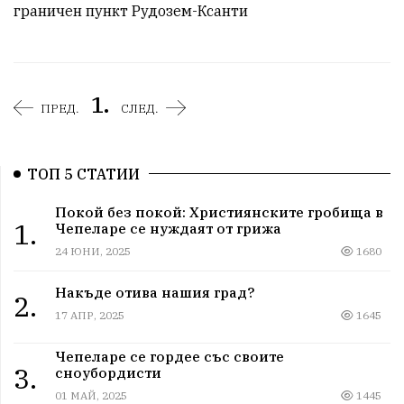
граничен пункт Рудозем-Ксанти
1.
ПРЕД.
СЛЕД.
ТОП 5 СТАТИИ
Покой без покой: Християнските гробища в
1.
Чепеларе се нуждаят от грижа
24 ЮНИ, 2025
1680
Накъде отива нашия град?
2.
17 АПР, 2025
1645
Чепеларе се гордее със своите
3.
сноубордисти
01 МАЙ, 2025
1445