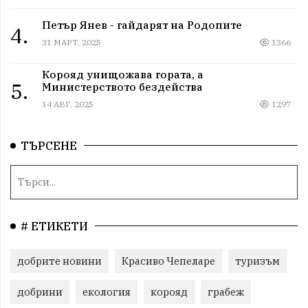
Петър Янев - гайдарят на Родопите
4.
31 МАРТ, 2025
1366
Корояд унищожава гората, а
5.
Министерството бездейства
14 АВГ, 2025
1297
ТЪРСЕНЕ
# ЕТИКЕТИ
добрите новини
Красиво Чепеларе
туризъм
добрини
екология
корояд
грабеж