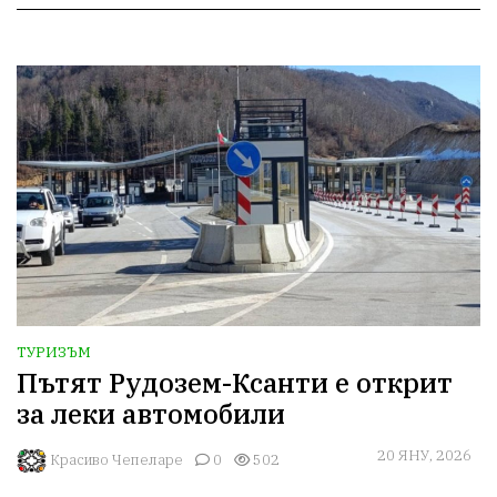
ТУРИЗЪМ
Пътят Рудозем-Ксанти е открит
за леки автомобили
20 ЯНУ, 2026
Красиво Чепеларе
0
502