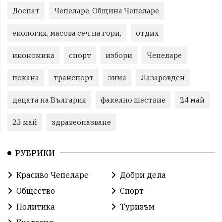
Доспат
Чепеларе, Община Чепеларе
екология, масова сеч на гори,
отдих
икономика
спорт
избори
Чепеларе
покана
транспорт
зима
Лазаровден
децата на Вългария
факелно шествие
24 май
23 май
здравеопазване
РУБРИКИ
Красиво Чепеларе
Добри дела
Общество
Спорт
Политика
Туризъм