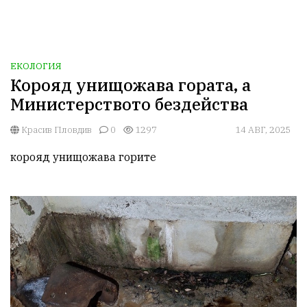
ЕКОЛОГИЯ
Корояд унищожава гората, а
Министерството бездейства
Красив Пловдив
0
1297
14 АВГ, 2025
корояд унищожава горите