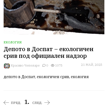
ЕКОЛОГИЯ
Депото в Доспат – екологичен
срив под официален надзор
21 МАЙ, 2025
Красиво Чепеларе
0
1075
депото в Доспат, екологичен срив, екология
1.
ПРЕД.
СЛЕД.