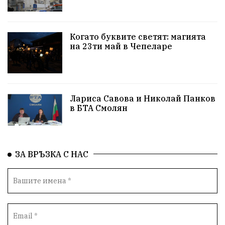
Когато буквите светят: магията
на 23ти май в Чепеларе
Лариса Савова и Николай Панков
в БТА Смолян
ЗА ВРЪЗКА С НАС