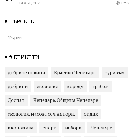
14 АВГ, 2025
1297
ТЪРСЕНЕ
# ЕТИКЕТИ
добрите новини
Красиво Чепеларе
туризъм
добрини
екология
корояд
грабеж
Доспат
Чепеларе, Община Чепеларе
екология, масова сеч на гори,
отдих
икономика
спорт
избори
Чепеларе