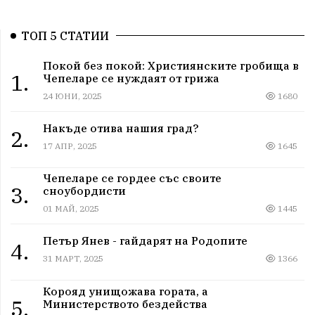
ТОП 5 СТАТИИ
Покой без покой: Християнските гробища в
1.
Чепеларе се нуждаят от грижа
24 ЮНИ, 2025
1680
Накъде отива нашия град?
2.
17 АПР, 2025
1645
Чепеларе се гордее със своите
3.
сноубордисти
01 МАЙ, 2025
1445
Петър Янев - гайдарят на Родопите
4.
31 МАРТ, 2025
1366
Корояд унищожава гората, а
5.
Министерството бездейства