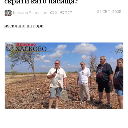
скрити като пасища?
04 СЕП, 2025
Красиво Чепеларе
0
777
изсичане на гори